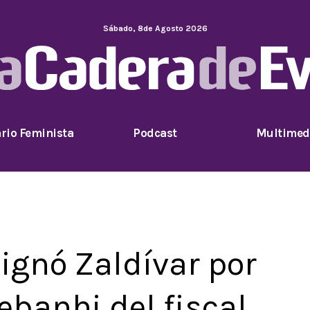
Sábado
,
8
de
Agosto
2026
rio Feminista
Podcast
Multimed
dignó Zaldívar por
ebanhi del fiscal