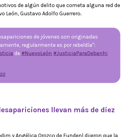
tivos de algún delito que cometa alguna red de
uevo León, Gustavo Adolfo Guerrero.
desapariciones de jóvenes son originadas
iamente, regularmente es por rebeldía":
sticia
de
#NuevoLeón
#JusticiaParaDebanhi
022
desapariciones llevan más de diez
edim y Angélica Orozco de Fundenl dijeron que la