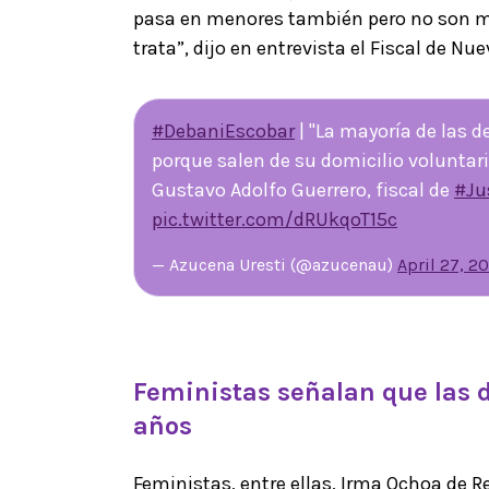
pasa en menores también pero no son mo
trata”, dijo en entrevista el Fiscal de N
#DebaniEscobar
| "La mayoría de las 
porque salen de su domicilio voluntar
Gustavo Adolfo Guerrero, fiscal de
#Ju
pic.twitter.com/dRUkqoT15c
— Azucena Uresti (@azucenau)
April 27, 2
Feministas señalan que las 
años
Feministas, entre ellas, Irma Ochoa de R