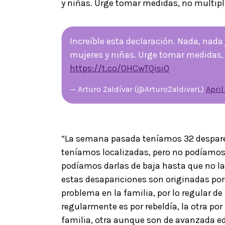
y niñas. Urge tomar medidas, no multipli
Increíble esta declaración. Nada, nada
mujeres y niñas. Urge tomar medidas, 
https://t.co/OHCwTQisiO
— Arturo Zaldívar (@ArturoZaldivarL)
April
“La semana pasada teníamos 32 desparec
teníamos localizadas, pero no podíamos 
podíamos darlas de baja hasta que no l
estas desapariciones son originadas por
problema en la familia, por lo regular de 
regularmente es por rebeldía, la otra p
familia, otra aunque son de avanzada ed