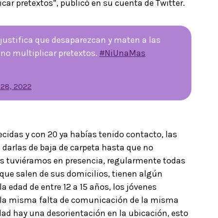
car pretextos”, publicó en su cuenta de Twitter.
 justifica que desaparezcan y maten a las
no multiplicar pretextos.
#NiUnaMas
 28, 2022
idas y con 20 ya habías tenido contacto, las
darlas de baja de carpeta hasta que no
as tuviéramos en presencia, regularmente todas
que salen de sus domicilios, tienen algún
la edad de entre 12 a 15 años, los jóvenes
or la misma falta de comunicación de la misma
ad hay una desorientación en la ubicación, esto