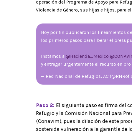
operación del Programa de Apoyo para Refug
Violencia de Género, sus hijas e hijos, para el
Hoy por fin publicaron los lineamientos 
los primeros pasos para liberar el presup
Instamos a
@Hacienda_Mexico
@CONAV
y entregar urgentemente el recurso en pro
— Red Nacional de Refugios, AC (@RNRofi
Paso 2:
El siguiente paso es firma del 
Refugio y la Comisión Nacional para Preve
(Conavim), pues la dilación de este proc
sostenida vulneración a la garantía de 