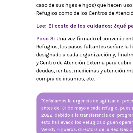
caso de sus hijas e hijos) que hacen uso 
Refugios como de los Centros de Atenció
Lee: El costo de los cuidados; ¿qué 
Paso 3:
Una vez firmado el convenio en
Refugios, los pasos faltantes serían: la 
designado a cada organización y, finalme
y Centro de Atención Externa para cubrir l
deudas, rentas, medicinas y atención mé
compra de insumos, etc.
"Señalamos la urgencia de agilizar el proc
antes del 31 de mayo a cada refugio, pues a
2022, debido a la transferencia del progr
esto ha llevado los Refugios siguen operan
Wendy Figueroa, directora de la Red Nacio