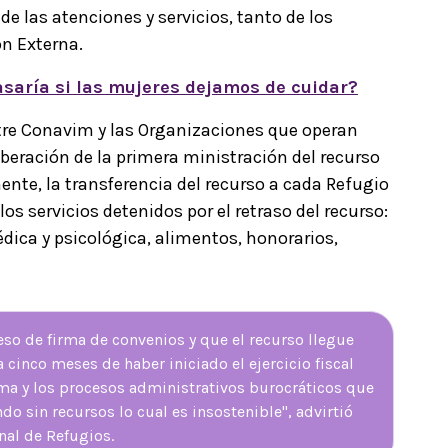
de las atenciones y servicios, tanto de los
n Externa.
pasaría si las mujeres dejamos de cuidar?
tre Conavim y las Organizaciones que operan
liberación de la primera ministración del recurso
nte, la transferencia del recurso a cada Refugio
os servicios detenidos por el retraso del recurso:
dica y psicológica, alimentos, honorarios,
eso de firma de convenios y que el recurso llegue
 cinco meses de haber iniciado el ejercicio fiscal
ama y los procesos administrativos burocráticos que
do sin recursos lo cual es insostenible", advirtió
nal de Refugios.