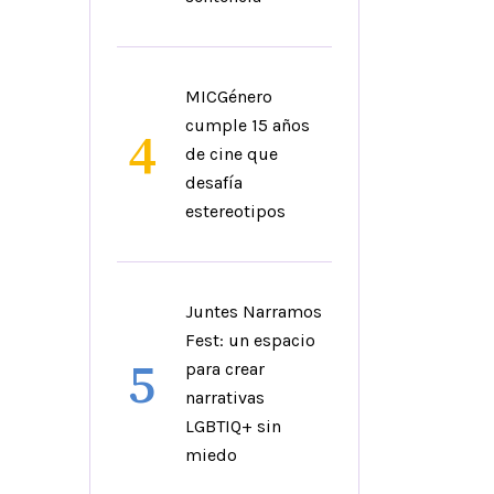
MICGénero
cumple 15 años
4
de cine que
desafía
estereotipos
Juntes Narramos
Fest: un espacio
5
para crear
narrativas
LGBTIQ+ sin
miedo