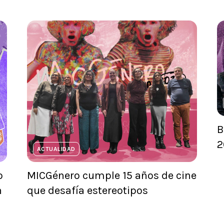
B
2
ACTUALIDAD
o
MICGénero cumple 15 años de cine
n
que desafía estereotipos