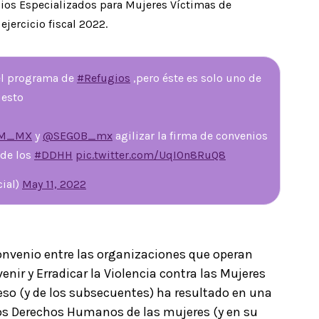
ios Especializados para Mujeres Víctimas de
 ejercicio fiscal 2022.
del programa de
#Refugios
,pero éste es solo uno de
uesto
IM_MX
y
@SEGOB_mx
agilizar la firma de convenios
 de los
#DDHH
pic.twitter.com/UqIOn8RuQ8
cial)
May 11, 2022
convenio entre las organizaciones que operan
nir y Erradicar la Violencia contra las Mujeres
eso (y de los subsecuentes) ha resultado en una
los Derechos Humanos de las mujeres (y en su