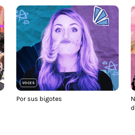
VOCES
Por sus bigotes
N
d