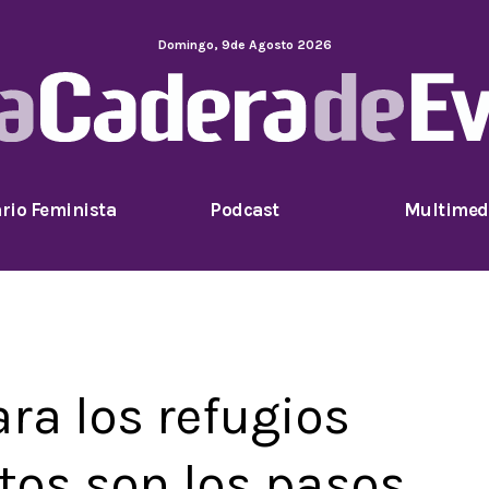
Domingo
,
9
de
Agosto
2026
rio Feminista
Podcast
Multimed
ra los refugios
stos son los pasos