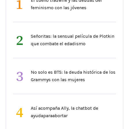
1
El sueño tradwife y las deudas del
feminismo con las jóvenes
2
Señoritas: la sensual película de Plotkin
que combate el edadismo
3
No solo es BTS: la deuda histórica de los
Grammys con las mujeres
4
Así acompaña Ally, la chatbot de
ayudaparaabortar