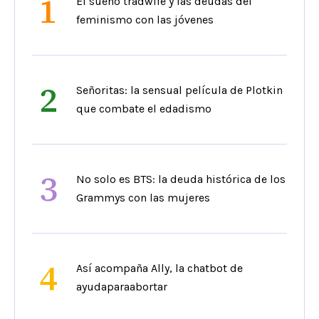
1
El sueño tradwife y las deudas del
feminismo con las jóvenes
2
Señoritas: la sensual película de Plotkin
que combate el edadismo
3
No solo es BTS: la deuda histórica de los
Grammys con las mujeres
4
Así acompaña Ally, la chatbot de
ayudaparaabortar