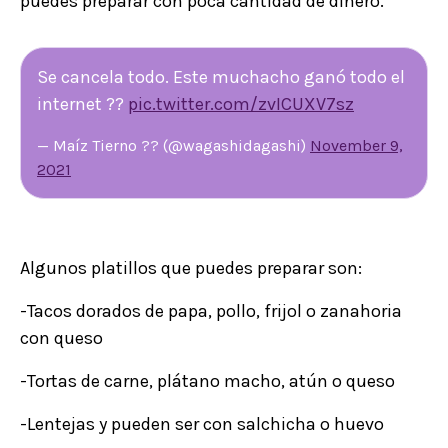
puedes preparar con poca cantidad de dinero.
Se cancela todo. Este muchacho ganó todo el
internet ??
pic.twitter.com/zvICUXV7sz
— Maíz Tierno ?? (@wagashidagashi)
November 9,
2021
Algunos platillos que puedes preparar son:
-Tacos dorados de papa, pollo, frijol o zanahoria
con queso
-Tortas de carne, plátano macho, atún o queso
-Lentejas y pueden ser con salchicha o huevo