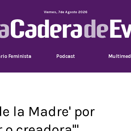
Viernes
,
7
de
Agosto
2026
rio Feminista
Podcast
Multimed
e la Madre' por
 o creadora'",