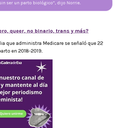
in ser un parto biológico”, dijo Norrie.
ero, queer, no binario, trans y más?
lia que administra Medicare se señaló que 22
arto en 2018-2019.