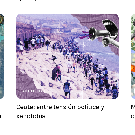
ACTUALIDAD
Ceuta: entre tensión política y
M
o
xenofobia
c