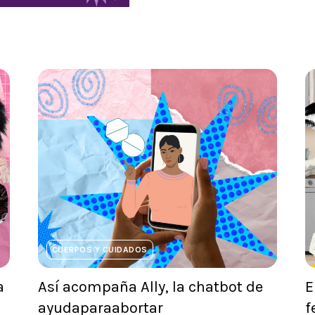
CUERPOS Y CUIDADOS
a
Así acompaña Ally, la chatbot de
E
ayudaparaabortar
f