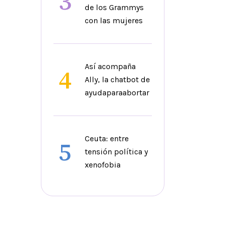
3
de los Grammys
con las mujeres
Así acompaña
4
Ally, la chatbot de
ayudaparaabortar
Ceuta: entre
5
tensión política y
xenofobia