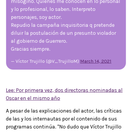
misógino. Quienes me conocen en lo personal
y lo profesional, lo saben. Interpreto
personajes, soy actor.
Repudio la campaña inquisitoria q pretende
diluir la postulación de un presunto violador
al gobierno de Guerrero.
Gracias siempre.
— Víctor Trujillo (@V_TrujilloM)
March 14, 2021
Lee: Por primera vez, dos directoras nominadas al
Oscar en el mismo año
A pesar de las explicaciones del actor, las críticas
de las y los internautas por el contenido de sus
programas continúa. "No dudo que Víctor Trujillo