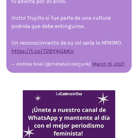
tv abierta por 30 años.
Victor Trujillo sí fue parte de una cultura
podrida que debe entinguirse.
Un reconocimiento de su rol sería lo MÍNIMO.
https://t.co/72BY4iGbKU
— Andrea Noel (@metabolizedjunk)
March 15, 2021