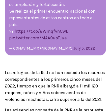
se ampliarán y fortalecerán.
Se realiza el primer encuentro nacional con
representantes de estos centros en todo el
país.
??
https://t.co/8WmqfvnCwL
pic.twitter.com/MAA9upTJua
— CONAVIM_MX (@CONAVIM_MX)
July 5, 2022
Los refugios de la Red no han recibido los recursos
correspondientes a los primeros cinco meses del
2022, tiempo en que la RNR albergó a 11 mil 120
mujeres, niños y niños sobrevivientes de
violencias machistas, cifra superior a la del 2021.
Las exigencias por parte de la RNR es la respuesta