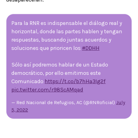
Para la RNR es indispensable el diálogo real y
horizontal, donde las partes hablen y tengan
respuestas, buscando juntas acuerdos y
soluciones que prioricen los
#DDHH
Sólo así podremos hablar de un Estado
democrático, por ello emitimos este
Comunicado
https://t.co/b7hHa3Ig2f
pic.twitter.com/r98ScAMqad
— Red Nacional de Refugios, AC (@RNRoficial)
July
5, 2022