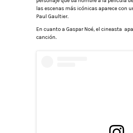
personaje que da nombre a la película d
las escenas más icónicas aparece con un
Paul Gaultier.
En cuanto a Gaspar Noé, el cineasta apar
canción.