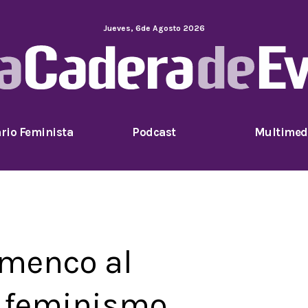
Jueves
,
6
de
Agosto
2026
rio Feminista
Podcast
Multimed
amenco al
y feminismo