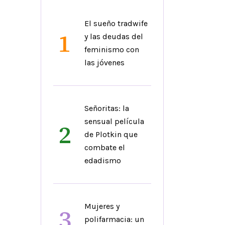
El sueño tradwife
1
y las deudas del
feminismo con
las jóvenes
Señoritas: la
sensual película
2
de Plotkin que
combate el
edadismo
Mujeres y
3
polifarmacia: un