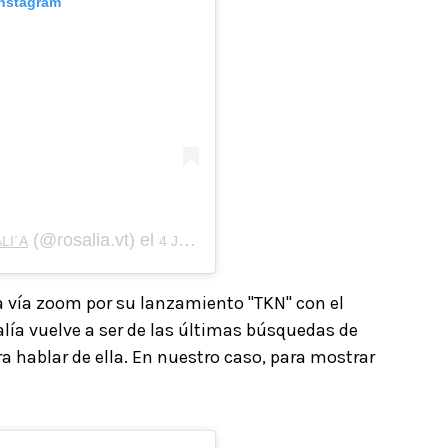
Instagram
(@rosalia.vt) el
LI´A
4 Jun, 2020 a las 1:12 PDT
a vía zoom por su lanzamiento "TKN" con el
lía vuelve a ser de las últimas búsquedas de
a hablar de ella. En nuestro caso, para mostrar