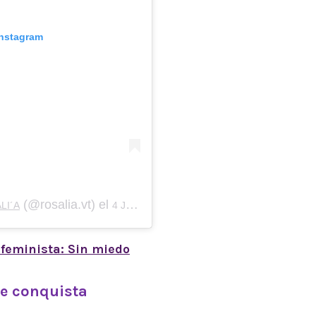
Instagram
(@rosalia.vt) el
LI´A
4 Jun, 2020 a las 1:12 PDT
 feminista: Sin miedo
de conquista