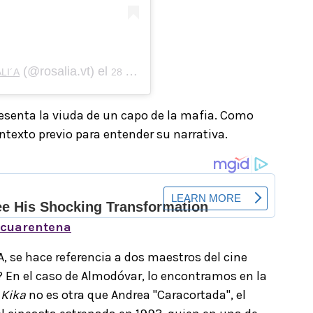
(@rosalia.vt) el
LI´A
28 May, 2020 a las 9:01 PDT
esenta la viuda de un capo de la mafia. Como
exto previo para entender su narrativa.
 cuarentena
, se hace referencia a dos maestros del cine
 En el caso de Almodóvar, lo encontramos en la
s
Kika
no es otra que Andrea "Caracortada", el