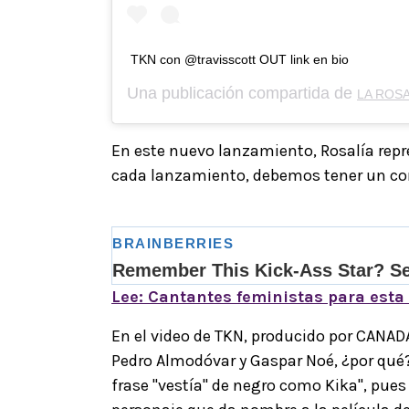
TKN con @travisscott OUT link en bio
Una publicación compartida de
LA ROSA
En este nuevo lanzamiento, Rosalía repr
cada lanzamiento, debemos tener un cont
Lee: Cantantes feministas para esta
En el video de TKN, producido por CANADA
Pedro Almodóvar y Gaspar Noé, ¿por qué?
frase "vestía'' de negro como Kika", pue