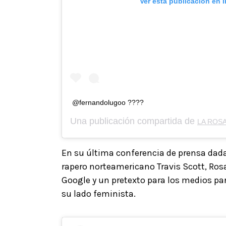
Ver esta publicación en 
@fernandolugoo ????
Una publicación compartida de
LA ROSA
En su última conferencia de prensa dad
rapero norteamericano Travis Scott, Rosa
Google y un pretexto para los medios par
su lado feminista.