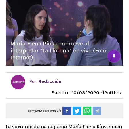
María Elena Ríos conmueve al
interpretar “La Llorona” en vivo (Foto:
⬇
Internet)
Por:
Redacción
Escrito el
10/03/2020 · 12:41 hrs
Comparta este artículo
La saxofonista oaxaqueña María Elena Ríos, quien