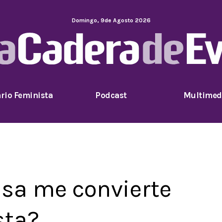
Domingo
,
9
de
Agosto
2026
rio Feminista
Podcast
Multimed
sa me convierte
sta?