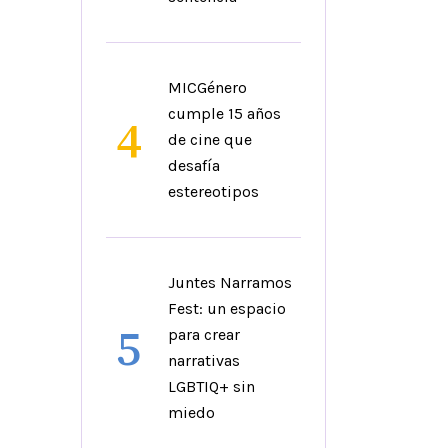
MICGénero
cumple 15 años
4
de cine que
desafía
estereotipos
Juntes Narramos
Fest: un espacio
5
para crear
narrativas
LGBTIQ+ sin
miedo