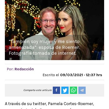
“También soy mujer y me siento
amenazada”: esposa de Roemer.
Fotografía tomada de internet.
Por:
Redacción
Escrito el
09/03/2021 · 12:37 hrs
Comparta este artículo
A través de su twitter, Pamela Cortes-Roemer,