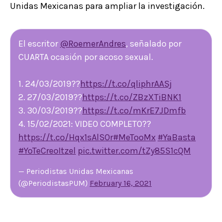
Unidas Mexicanas para ampliar la investigación.
El escritor
@RoemerAndres
, señalado por
CUARTA ocasión por acoso sexual.
1. 24/03/2019??
https://t.co/qliphrAASj
2. 27/03/2019??
https://t.co/ZBzXTiBNK1
3. 30/03/2019??
https://t.co/mKrE7JDmfb
4. 15/02/2021: VIDEO COMPLETO??
https://t.co/Hqx1sAlSOr
#MeTooMx
#YaBasta
#YoTeCreoItzel
pic.twitter.com/tZy85S1cQM
— Periodistas Unidas Mexicanas
(@PeriodistasPUM)
February 16, 2021