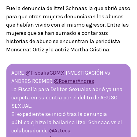
Fue la denuncia de Itzel Schnaas la que abrió paso
para que otras mujeres denunciaran los abusos
que habían vivido con el mismo agresor. Entre las
mujeres que se han sumado a contar sus
historias de abuso se encuentran la periodista
Monserrat Ortiz y la actriz Martha Cristina.
ABRE
@FiscaliaCDMX
INVESTIGACIÓN Vs
ANDRES ROEMER
@RoemerAndres
La Fiscalía para Delitos Sexuales abrió ya una
carpeta en su contra por el delito de ABUSO
SEXUAL.
El expediente se inició tras la denuncia
pública q hizo la bailarina Itzel Schnaas vs el
colaborador de
@Azteca