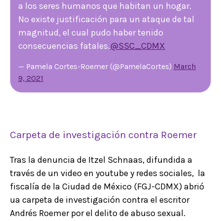
a los seres humanos que habitan un hogar.
No existe justificación para un ataque de tal
magnitud, el cual pudo haber tenido
consecuencias fatales.
@SSC_CDMX
— Pamela Cortes-Roemer (@PamelaCortes)
March
9, 2021
Carpeta de investigación contra Roemer
Tras la denuncia de Itzel Schnaas, difundida a
través de un video en youtube y redes sociales, la
fiscalía de la Ciudad de México (FGJ-CDMX) abrió
ua carpeta de investigación contra el escritor
Andrés Roemer por el delito de abuso sexual.