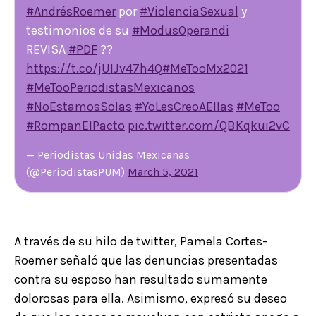
#AndrésRoemer
por
#ViolenciaSexual
y
testimonios de su
#ModusOperandi
REVISA
#PDF
??
https://t.co/jUIJv47h4Q
#MeTooMx2021
#MeTooPeriodistasMexicanos
#NoEstamosSolas
#YoLesCreoAEllas
#MeToo
#RompanElPacto
pic.twitter.com/QBKqkui2vC
— Periodistas Unidas Mexicanas
(@PeriodistasPUM)
March 5, 2021
A través de su hilo de twitter, Pamela Cortes-
Roemer señaló que las denuncias presentadas
contra su esposo han resultado sumamente
dolorosas para ella. Asimismo, expresó su deseo