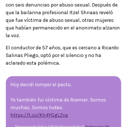
con seis denuncias por abuso sexual. Después de
que la bailarina profesional Itzel Shnaas reveló
que fue víctima de abuso sexual, otras mujeres
que habían permanecido en el anonimato alzaron
la voz.
El conductor de 57 años, que es cercano a Ricardo
Salinas Pliego, optó por el silencio y no ha
aclarado esta polémica.
Hoy decidí romper el pacto.
Yo también fui víctima de Roemer. Somos
muchas. Somos todas.
https://t.co/Kh4YGgLZca
— Monserrat Ortiz (@ItsMonseOrtiz)
February 18,