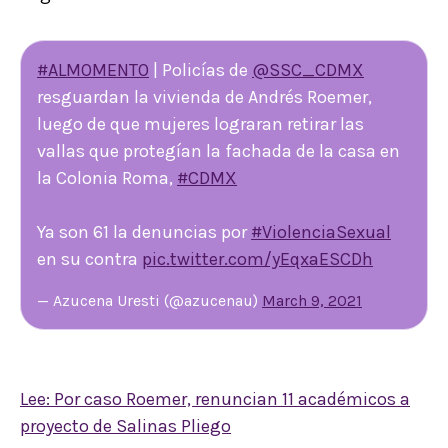
#ALMOMENTO
| Policías de
@SSC_CDMX
resguardan la vivienda de Andrés Roemer,
luego de que mujeres lograran retirar las
vallas que protegían la fachada de la casa en
la Colonia Roma,
#CDMX
Ya son 61 la denuncias por
#ViolenciaSexual
en su contra
pic.twitter.com/yEqxaESCDh
— Azucena Uresti (@azucenau)
March 9, 2021
Lee: Por caso Roemer, renuncian 11 académicos a
proyecto de Salinas Pliego