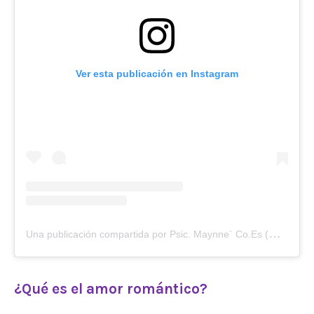
Ver esta publicación en Instagram
U
na publicación compartida por Psic. Maynne´ Co.Es (@laboratorio_afectivo)
¿Qué es el amor romántico?