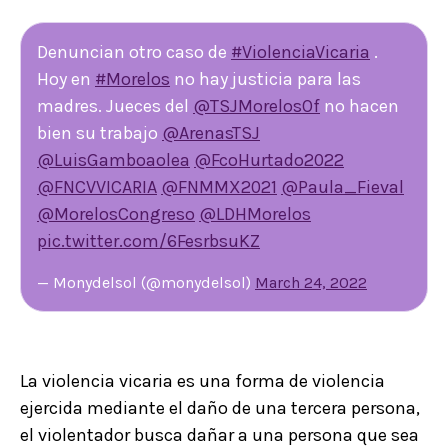
Denuncian otro caso de
#ViolenciaVicaria
.
Hoy en
#Morelos
no hay justicia para las
madres. Jueces del
@TSJMorelosOf
no hacen
bien su trabajo
@ArenasTSJ
@LuisGamboaolea
@FcoHurtado2022
@FNCVVICARIA
@FNMMX2021
@Paula_Fieval
@MorelosCongreso
@LDHMorelos
pic.twitter.com/6FesrbsuKZ
— Monydelsol (@monydelsol)
March 24, 2022
La violencia vicaria es una forma de violencia
ejercida mediante el daño de una tercera persona,
el violentador busca dañar a una persona que sea