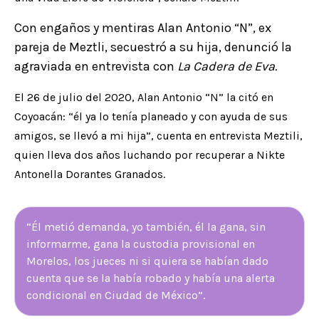
Con engaños y mentiras Alan Antonio “N”, ex
pareja de Meztli, secuestró a su hija, denunció la
agraviada en entrevista con
La Cadera de Eva.
El 26 de julio del 2020, Alan Antonio “N” la citó en
Coyoacán: “él ya lo tenía planeado y con ayuda de sus
amigos, se llevó a mi hija”, cuenta en entrevista Meztili,
quien lleva dos años luchando por recuperar a Nikte
Antonella Dorantes Granados.
“Él metió demanda, yo también, él la gana, sin
informarme, gana la custodia provisional en
Morelos, los jueces ni si quiera se habían dado
cuenta que se la había robado y había una alerta
condicional en Ciudad de México”.