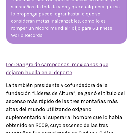
ser sueños de toda la vida y que cualquiera que se
lo proponga puede lograr hasta lo que se
consideran metas inalcanzables, como lo es
romper un récord mundial” dijo para Guinness
World Records.
Lee: Sangre de campeonas: mexicanas que
dejaron huella en el deporte
La también presidenta y cofundadora de la
fundación “Líderes de Altura”, se ganó el título del
ascenso más rápido de las tres montañas más
altas del mundo utilizando oxígeno
suplementario al superar al hombre que lo había
obtenido en 2009, cuyo ascenso de las tres