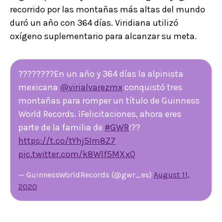
recorrido por las montañas más altas del mundo
duró un año con 364 días. Viridiana utilizó
oxígeno suplementario para alcanzar su meta.
????????En un año y 364 días la alpinista
mexicana
@virialvarezmx
conquistó tres
montañas para romper un título de Guinness
World Records. ¡Felicitaciones, ahora eres
parte de la familia de
#GWR
!??
https://t.co/tYhj5Im8Z7
pic.twitter.com/k8Wlf5MXxQ
— GuinnessWorldRecords (@gwr_es)
August 11,
2020