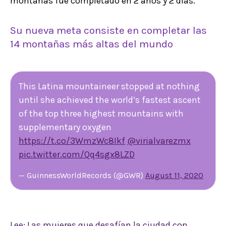
montañas fue completado en 2 años y 2 días.
Su nueva meta consiste en completar las
14 montañas más altas del mundo
This Latina mountaineer stopped at nothing
until she achieved the world’s fastest ascent
of the top three highest mountains with
supplementary oxygen
https://t.co/3WmzWc8Ikf
@virialvarezmx
pic.twitter.com/Qq4sgx8LZD
— GuinnessWorldRecords (@GWR)
August 11, 2020
Lee: Las mujeres que desafían la ciudad con