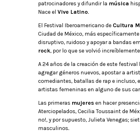
patrocinadores y difundir la
música
hisp
Nace el
Vive Latino
.
El Festival Iberoamericano de
Cultura M
Ciudad de México, más específicamente e
disruptivo, ruidoso y apoyar a bandas e
rock
, por lo que se volvió increíblement
A 24 años de la creación de este festiv
agregar géneros nuevos, apostar a artist
comediantes, batallas de rap e incluso, 
artistas femeninas en alguno de sus car
Las primeras
mujeres
en hacer presenci
Aterciopelados, Cecilia Toussaint de Méxi
no!, y por supuesto, Julieta Venegas; sie
masculinos.