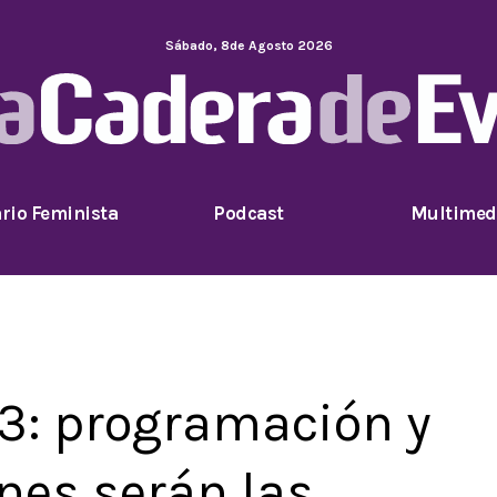
Sábado
,
8
de
Agosto
2026
rio Feminista
Podcast
Multimed
23: programación y
énes serán las