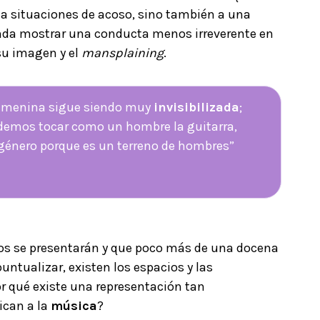
 a situaciones de acoso, sino también a una
nda mostrar una conducta menos irreverente en
su imagen y el
mansplaining
.
 femenina sigue siendo muy
invisibilizada
;
demos tocar como un hombre la guitarra,
 género porque es un terreno de hombres”
nos se presentarán y que poco más de una docena
untualizar, existen los espacios y las
r qué existe una representación tan
ican a la
música
?