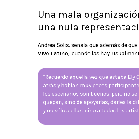
Una mala organizació
una nula representac
Andrea Solis, señala que además de que
Vive Latino
, cuando las hay, usualmen
“Recuerdo aquella vez que estaba Ely 
atrás y habían muy pocos participante
los escenarios son buenos, pero no se
quepan, sino de apoyarlas, darles la d
y no sólo a ellas, sino a todos los art