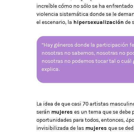
increíble cómo no sólo se ha enfrentado
violencia sistemática donde se le dema
el escenario, la
hipersexualización
de 
“Hay géneros donde la participación
nosotras no sabemos, nosotras no po
nosotras no podemos tocar tal o cuál
explica.
La idea de que casi 70 artistas masculi
serán
mujeres
es un tema que se debe p
oportunidades para todos, entonces, ¿po
invisibilizada de las
mujeres
que se ded