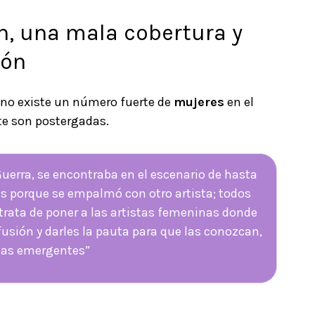
n, una mala cobertura y
ión
 no existe un número fuerte de
mujeres
en el
te son postergadas.
Guerra, se encontraba en el escenario de hasta
s porque se empalmó con otro artista; todos
 trata de poner a las artistas femeninas donde
ifusión y darles la pauta para que las conozcan,
istas emergentes”