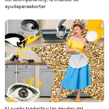
ayudaparaabortar
VOCES
El sueño tradwife y las deudas del