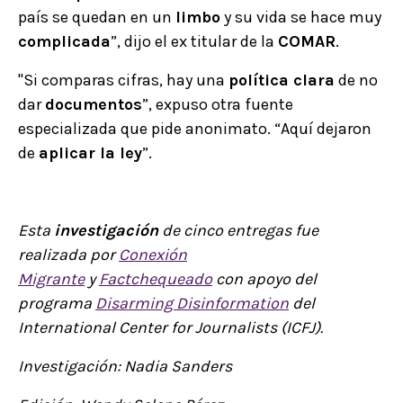
país se quedan en un
limbo
y su vida se hace muy
complicada
”, dijo el ex titular de la
COMAR
.
"Si comparas cifras, hay una
política clara
de no
dar
documentos
”, expuso otra fuente
especializada que pide anonimato. “Aquí dejaron
de
aplicar la ley
”.
Esta
investigación
de cinco entregas fue
realizada por
Conexión
Migrante
y
Factchequeado
con apoyo del
programa
Disarming Disinformation
del
International Center for Journalists (ICFJ).
I
nvestigación: Nadia Sanders