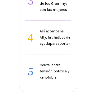
3
de los Grammys
con las mujeres
Así acompaña
4
Ally, la chatbot de
ayudaparaabortar
Ceuta: entre
5
tensión política y
xenofobia