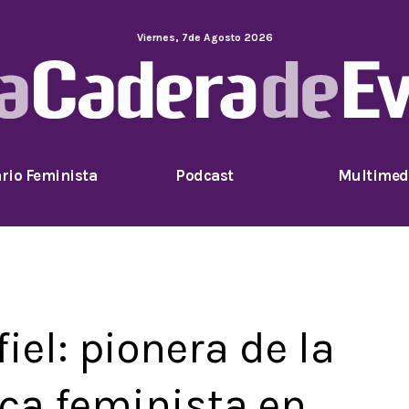
Viernes
,
7
de
Agosto
2026
rio Feminista
Podcast
Multimed
el: pionera de la
ica feminista en