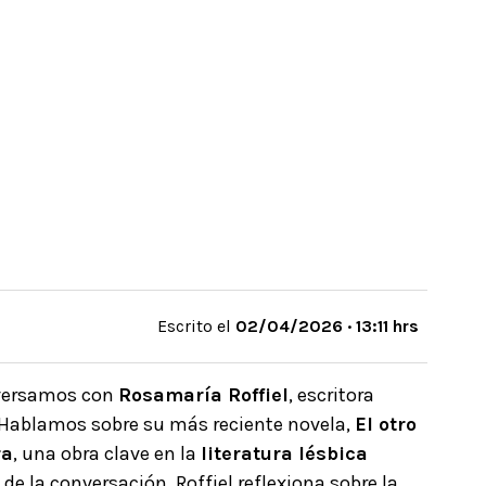
Escrito el
02/04/2026 · 13:11 hrs
nversamos con
Rosamaría Roffiel
, escritora
Hablamos sobre su más reciente novela,
El otro
ra
, una obra clave en la
literatura lésbica
de la conversación, Roffiel reflexiona sobre la