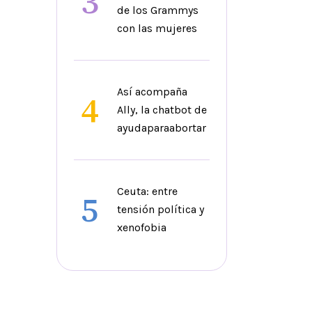
3
de los Grammys
con las mujeres
Así acompaña
4
Ally, la chatbot de
ayudaparaabortar
Ceuta: entre
5
tensión política y
xenofobia