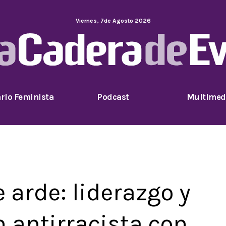
Viernes
,
7
de
Agosto
2026
rio Feminista
Podcast
Multimed
arde: liderazgo y
 antirracista con