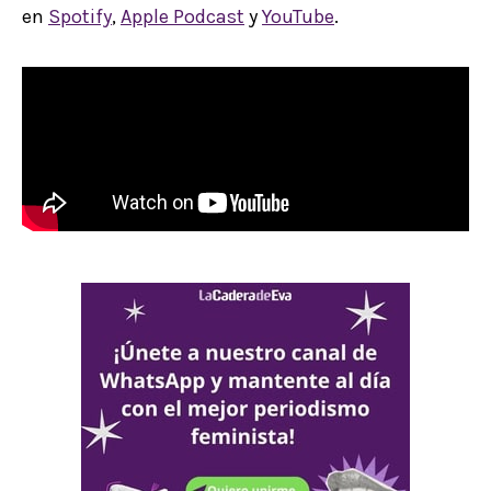
en
Spotify
,
Apple Podcast
y
YouTube
.