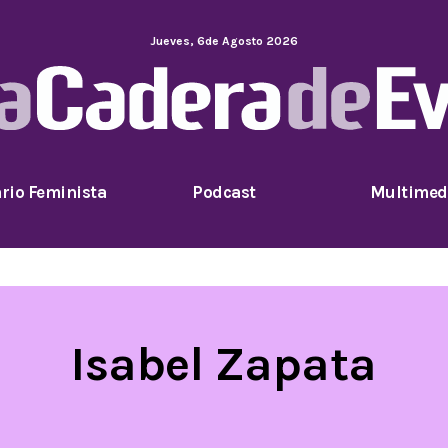
Jueves
,
6
de
Agosto
2026
rio Feminista
Podcast
Multimed
Isabel Zapata