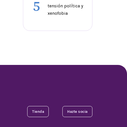
5
tensión política y
xenofobia
Tienda
Hazte socia