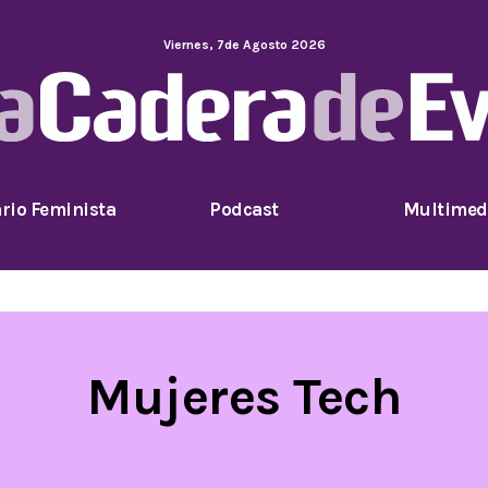
Viernes
,
7
de
Agosto
2026
rio Feminista
Podcast
Multimed
Mujeres Tech