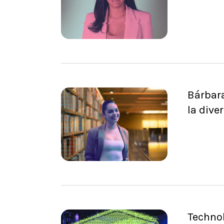
Bárbara
la dive
Techno