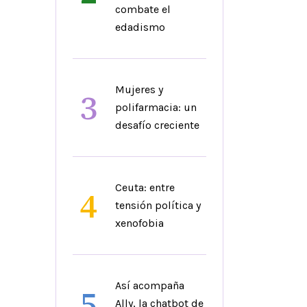
combate el
edadismo
Mujeres y
3
polifarmacia: un
desafío creciente
Ceuta: entre
4
tensión política y
xenofobia
Así acompaña
5
Ally, la chatbot de