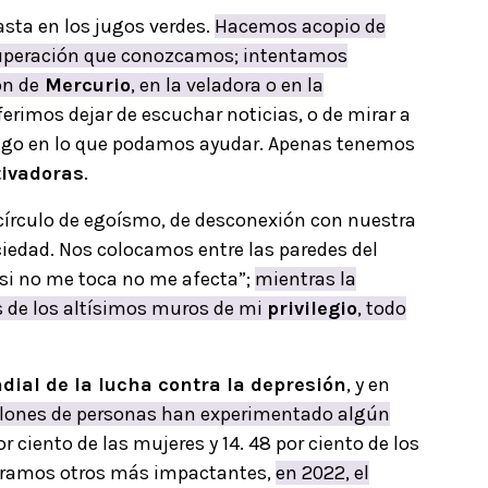
sta en los jugos verdes.
Hacemos acopio de
superación que conozcamos; intentamos
ón de
Mercurio
, en la veladora o en la
eferimos dejar de escuchar noticias, o de mirar a
 algo en lo que podamos ayudar. Apenas tenemos
tivadoras
.
 círculo de egoísmo, de desconexión con nuestra
iedad. Nos colocamos entre las paredes del
 “si no me toca no me afecta”;
mientras la
s de los altísimos muros de mi
privilegio
, todo
dial de la lucha contra la depresión
, y en
llones de personas han experimentado algún
r ciento de las mujeres y 14. 48 por ciento de los
ntramos otros más impactantes,
en 2022, el