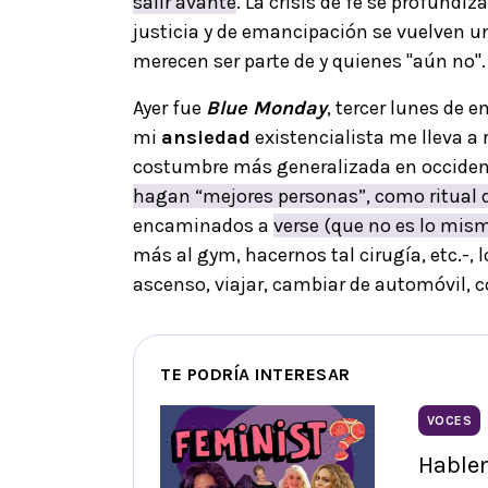
salir avante
. La crisis de fe se profundiz
justicia y de emancipación se vuelven un
merecen ser parte de y quienes "aún no".
Ayer fue
Blue Monday
, tercer lunes de e
mi
ansiedad
existencialista me lleva a r
costumbre más generalizada en occiden
hagan “mejores personas”, como ritual de 
encaminados a
verse (que no es lo mis
más al gym, hacernos tal cirugía, etc.-, 
ascenso, viajar, cambiar de automóvil, c
TE PODRÍA INTERESAR
VOCES
Hable