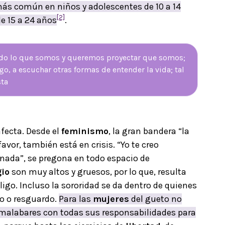
más común en niños y adolescentes de 10 a 14
[2]
de 15 a 24 años
.
todo lo que somos y queremos proyectar que somos;
, a escuchar otras formas de entender la vida; tal
sta
fecta. Desde el
feminismo
, la gran bandera “la
favor, también está en crisis. “Yo te creo
nada”, se pregona en todo espacio de
gio
son muy altos y gruesos, por lo que, resulta
ligo. Incluso la sororidad se da dentro de quienes
io o resguardo.
Para las
mujeres
del gueto no
 malabares con todas sus responsabilidades para