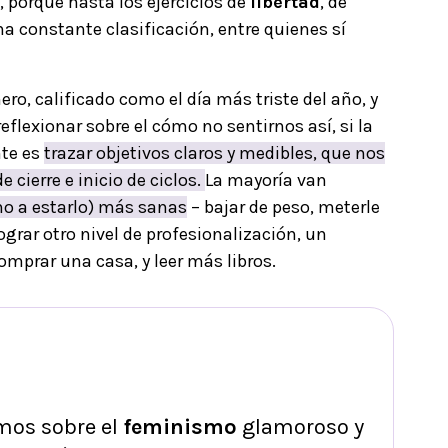
a, porque hasta los ejercicios de
libertad
, de
a constante clasificación, entre quienes sí
nero, calificado como el día más triste del año, y
eflexionar sobre el cómo no sentirnos así, si la
te es
trazar objetivos claros y medibles, que nos
cierre e inicio de ciclos.
La mayoría van
mo a estarlo) más sanas
– bajar de peso, meterle
lograr otro nivel de profesionalización, un
omprar una casa, y leer más libros.
mos sobre el
feminismo
glamoroso y