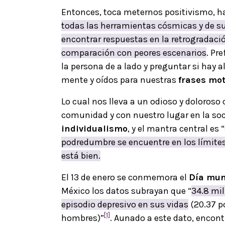
Entonces, toca meternos positivismo, ha
todas las herramientas cósmicas y de 
encontrar respuestas en la retrogradaci
comparación con peores escenarios
. Pr
la persona de a lado y preguntar si hay
mente y oídos para nuestras
frases mo
Lo cual nos lleva a un odioso y doloroso
comunidad y con nuestro lugar en la soc
individualismo
, y el mantra central es
podredumbre se encuentre en los límite
está bien.
El 13 de enero se conmemora el
Día mun
México los datos subrayan que “
34.8 mi
episodio depresivo en sus vidas
(20.37 po
[1]
hombres)”
. Aunado a este dato, enco