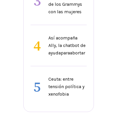
3
de los Grammys
con las mujeres
Así acompaña
4
Ally, la chatbot de
ayudaparaabortar
Ceuta: entre
5
tensión política y
xenofobia