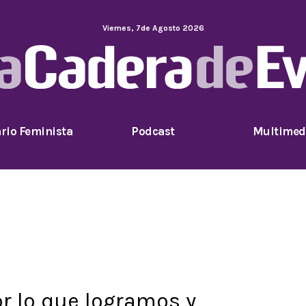
Viernes
,
7
de
Agosto
2026
rio Feminista
Podcast
Multimed
or lo que logramos y