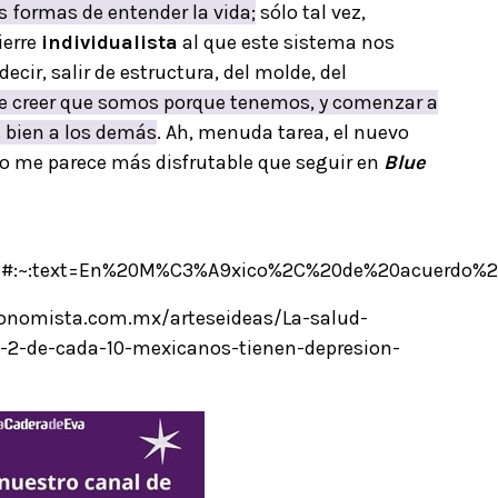
s formas de entender la vida;
sólo tal vez,
ierre
individualista
al que este sistema nos
ir, salir de estructura, del molde, del
de creer que somos porque tenemos, y comenzar a
 bien a los demás
. Ah, menuda tarea, el nuevo
eso me parece más disfrutable que seguir en
Blue
1/#:~:text=En%20M%C3%A9xico%2C%20de%20acuerdo%2
conomista.com.mx/arteseideas/La-salud-
-2-de-cada-10-mexicanos-tienen-depresion-