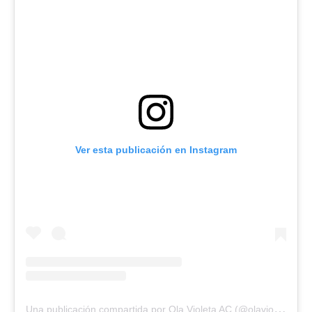
Ver esta publicación en Instagram
U
na publicación compartida por Ola Violeta AC (@olavioletaac)