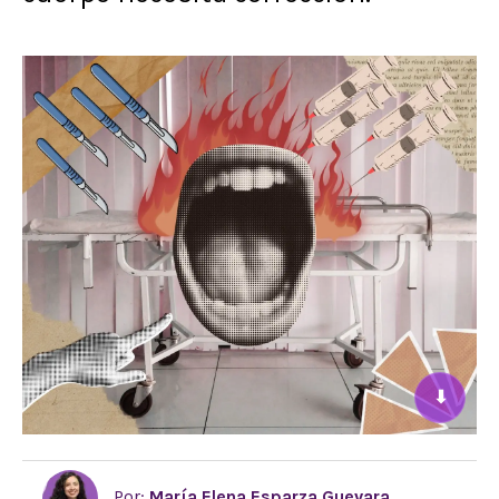
⬇
Por:
María Elena Esparza Guevara