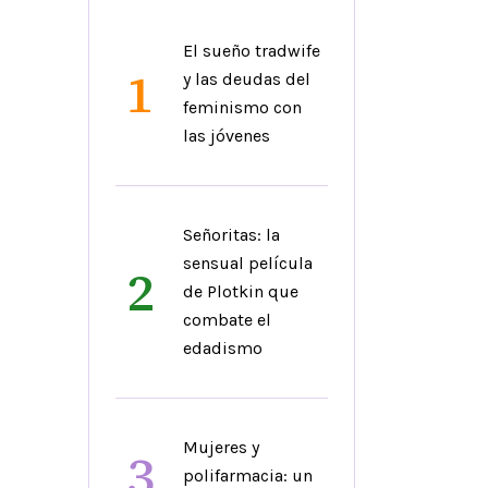
El sueño tradwife
1
y las deudas del
feminismo con
las jóvenes
Señoritas: la
sensual película
2
de Plotkin que
combate el
edadismo
Mujeres y
3
polifarmacia: un