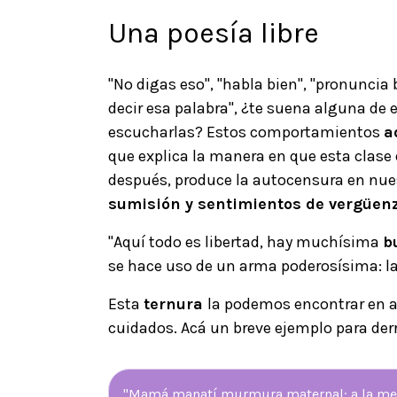
Una poesía libre
"No digas eso", "habla bien", "pronuncia 
decir esa palabra", ¿te suena alguna de
escucharlas? Estos comportamientos
a
que explica la manera en que esta clase
después, produce la autocensura en nues
sumisión y sentimientos de vergüen
"Aquí todo es libertad, hay muchísima
b
se hace uso de un arma poderosísima: l
Esta
ternura
la podemos encontrar en a
cuidados. Acá un breve ejemplo para derr
"Mamá manatí murmura maternal: a la me