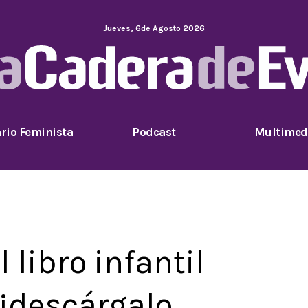
Jueves
,
6
de
Agosto
2026
rio Feminista
Podcast
Multimed
 libro infantil
 ¡descárgalo