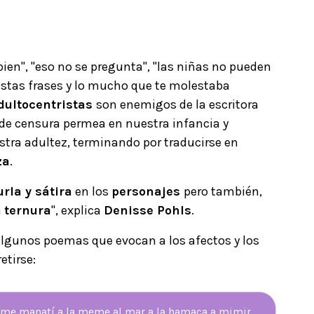
bien", "eso no se pregunta", "las niñas no pueden
 estas frases y lo mucho que te molestaba
dultocentristas
son enemigos de la escritora
 de censura permea en nuestra infancia y
tra adultez, terminando por traducirse en
za
.
urla y sátira
en los
personajes
pero también,
a
ternura
", explica
Denisse Pohls
.
lgunos poemas que evocan a los afectos y los
etirse:
me manatí a la meme al mar a la hamaca a mimir