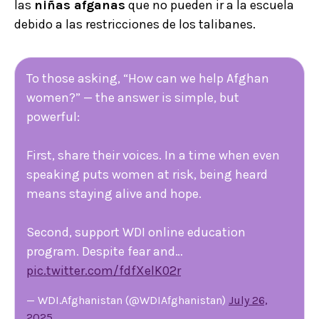
las
niñas afganas
que no pueden ir a la escuela
debido a las restricciones de los talibanes.
To those asking, “How can we help Afghan
women?” — the answer is simple, but
powerful:
First, share their voices. In a time when even
speaking puts women at risk, being heard
means staying alive and hope.
Second, support WDI online education
program. Despite fear and…
pic.twitter.com/fdfXelK02r
— WDI.Afghanistan (@WDIAfghanistan)
July 26,
2025