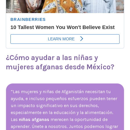
¿Cómo ayudar a las niñas y
mujeres afganas
desde México?
“Las mujeres y niñas de Afganistán necesitan tu
ayuda, e incluso pequeños esfuerzos pueden tener
un impacto significativo en sus derechos,
especialmente en la educación y la alimentación.
Las
niñas afganas
merecen la oportunidad de
aprender. Únete a nosotros. Juntos podemos lograr