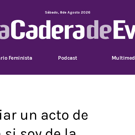
Sábado
,
8
de
Agosto
2026
rio Feminista
Podcast
Multimed
ar un acto de
si soy de la