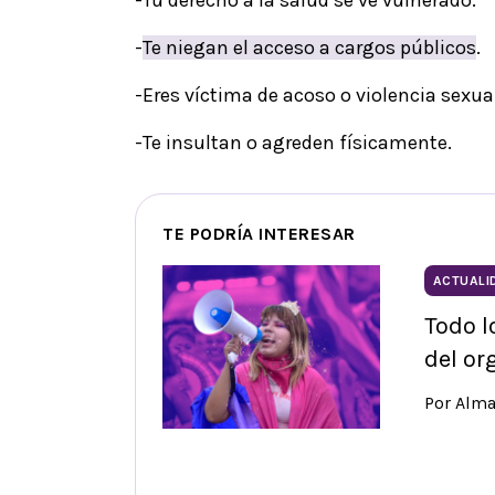
-Tu derecho a la salud se ve vulnerado.
-
Te niegan el acceso a cargos públicos
.
-Eres víctima de acoso o violencia sexua
-Te insultan o agreden físicamente.
TE PODRÍA INTERESAR
ACTUALI
Todo l
del o
Por Alma