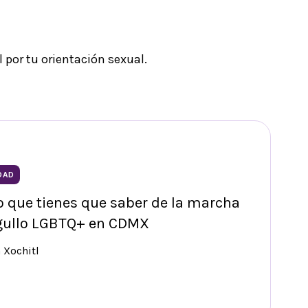
l por tu orientación sexual.
DAD
o que tienes que saber de la marcha
rgullo LGBTQ+ en CDMX
 Xochitl