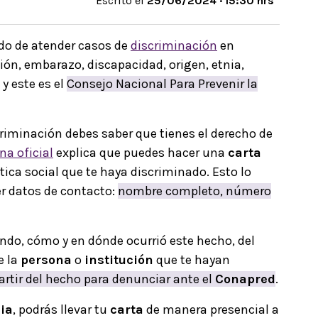
Escrito el
25/06/2024 · 15:30 hrs
do de atender casos de
discriminación
en
gión, embarazo, discapacidad, origen, etnia,
y este es el
Consejo Nacional Para Prevenir la
criminación debes saber que tienes el derecho de
na oficial
explica que puedes hacer una
carta
ica social que te haya discriminado. Esto lo
er datos de contacto:
nombre completo, número
uándo, cómo y en dónde ocurrió este hecho, del
e la
persona
o
institución
que te hayan
artir del hecho para denunciar ante el
Conapred
.
ia
, podrás llevar tu
carta
de manera presencial a