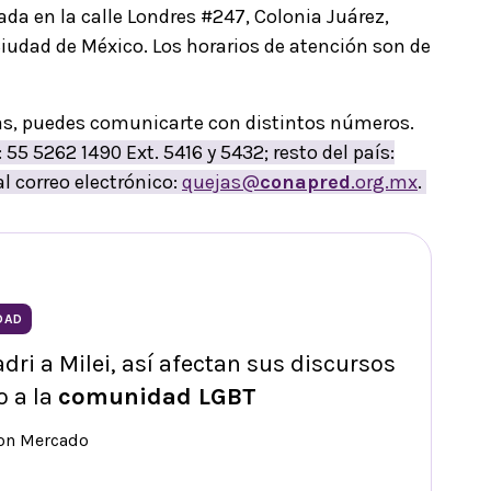
ada en la calle Londres #247, Colonia Juárez,
Ciudad de México. Los horarios de atención son de
nas, puedes comunicarte con distintos números.
55 5262 1490 Ext. 5416 y 5432; resto del país:
l correo electrónico:
quejas@
conapred
.org.mx
.
DAD
dri a Milei, así afectan sus discursos
o a la
comunidad LGBT
ron Mercado