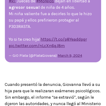
#RT
Jueces de
#Morelos
dejan en libertad a
agresor sexual
de niña de 4 años.
Mi niña valiente fue a decirles lo que le hizo
su papá y ellos prefirieron proteger al
P3D3RASTA.
Yo si te creo hija!
https://t.co/p8Yeaddpqr
pic.twitter.com/nLcXn6qJ8m
— GiO Plata (@PlataGiovana)
March 9, 2024
Cuando presentó la denuncia, Giovanna llevó a su
hija para que le realizaran exámenes psicológicos.
Sin embargo, el informe “se extravió”, según le
dijeron las autoridades, y nunca llegó al Ministerio