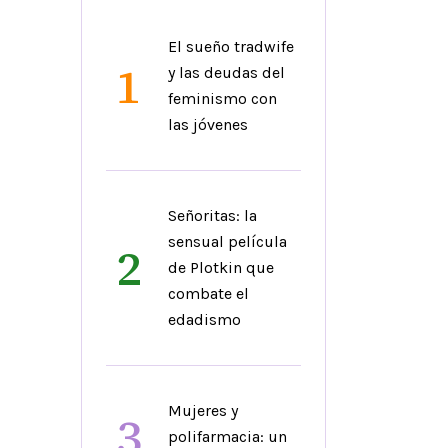
El sueño tradwife
1
y las deudas del
feminismo con
las jóvenes
Señoritas: la
sensual película
2
de Plotkin que
combate el
edadismo
Mujeres y
3
polifarmacia: un