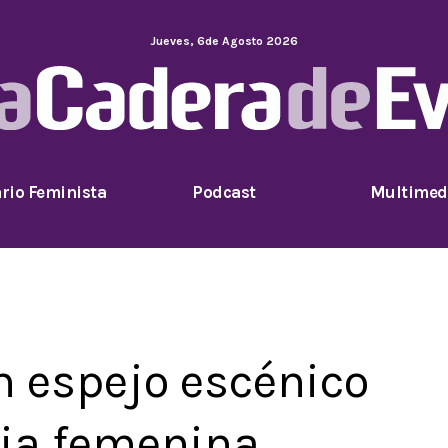
Jueves
,
6
de
Agosto
2026
rio Feminista
Podcast
Multimed
 espejo escénico
cia femenina