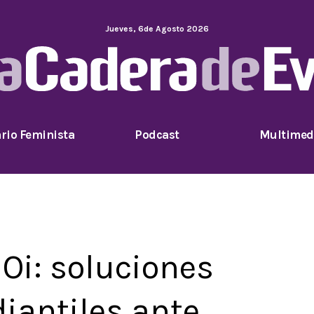
Jueves
,
6
de
Agosto
2026
rio Feminista
Podcast
Multimed
Oi: soluciones
diantiles ante