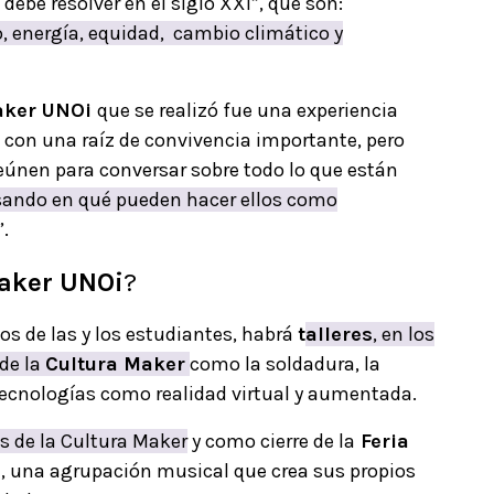
ebe resolver en el siglo XXI”, que son:
o, energía, equidad, cambio climático y
aker UNOi
que se realizó fue una experiencia
o con una raíz de convivencia importante, pero
reúnen para conversar sobre todo lo que están
ando en qué pueden hacer ellos como
”.
Maker UNOi
?
os de las y los estudiantes, habrá
t
alleres
, en los
 de la
Cultura Maker
como la soldadura, la
 tecnologías como realidad virtual y aumentada.
s de la Cultura Maker
y como cierre de la
Feria
, una agrupación musical que crea sus propios