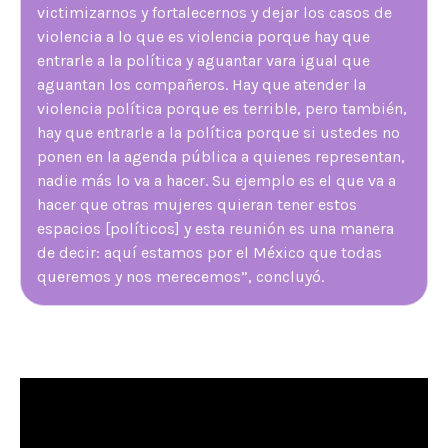
victimizarnos y fortalecernos y dejar los casos de
violencia a lo que es violencia porque hay que
entrarle a la política y aguantar vara igual que
aguantan los compañeros. Hay que atender la
violencia política porque es terrible, pero también,
hay que entrarle a la política porque si ustedes no
ponen en la agenda pública a quienes representan,
nadie más lo va a hacer. Su ejemplo es el que va a
hacer que otras mujeres quieran tener estos
espacios [políticos] y esta reunión es una manera
de decir: aquí estamos por el México que todas
queremos y nos merecemos”, concluyó.