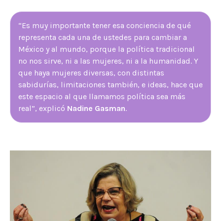
“Es muy importante tener esa conciencia de qué
representa cada una de ustedes para cambiar a
México y al mundo, porque la política tradicional
no nos sirve, ni a las mujeres, ni a la humanidad. Y
que haya mujeres diversas, con distintas
sabidurías, limitaciones también, e ideas, hace que
este espacio al que llamamos política sea más
real”, explicó
Nadine Gasman
.