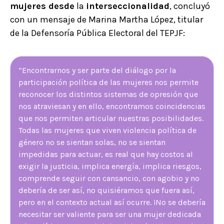
mujeres desde
la
interseccionalidad
, concluyó
con un mensaje de Marina Martha López, titular
de la Defensoría Pública Electoral del TEPJF:
“Encontrarnos y ser parte del diálogo por la
participación política de las mujeres nos permite
reconocer los distintos sistemas de opresión que
nos atraviesan y en ello, encontramos coincidencias
que nos permiten articular nuestras posibilidades.
Todas las mujeres que viven violencia política de
género no se sientan solas, no se sientan
impedidas para actuar, es real que hay costos al
exigir la justicia, implica energía, implica riesgos,
comprende seguir con cansancio, con agobio y no
debería de ser así, no quisiéramos que fuera así,
pero en el contexto actual así ocurre. ¡No se debería
necesitar ser valiente para ser una mujer dedicada