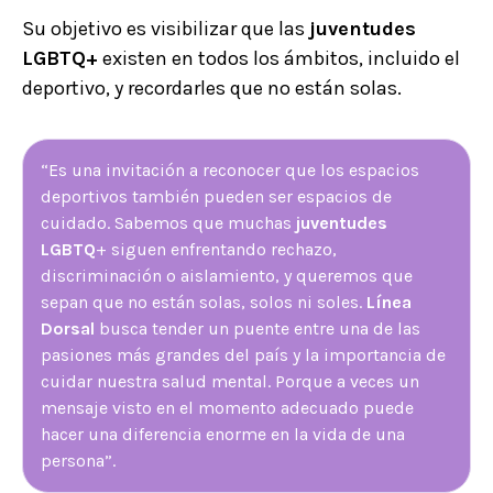
Su objetivo es visibilizar que las
juventudes
LGBTQ+
existen en todos los ámbitos, incluido el
deportivo, y recordarles que no están solas.
“Es una invitación a reconocer que los espacios
deportivos también pueden ser espacios de
cuidado. Sabemos que muchas
juventudes
LGBTQ
+ siguen enfrentando rechazo,
discriminación o aislamiento, y queremos que
sepan que no están solas, solos ni soles.
Línea
Dorsal
busca tender un puente entre una de las
pasiones más grandes del país y la importancia de
cuidar nuestra salud mental. Porque a veces un
mensaje visto en el momento adecuado puede
hacer una diferencia enorme en la vida de una
persona”.