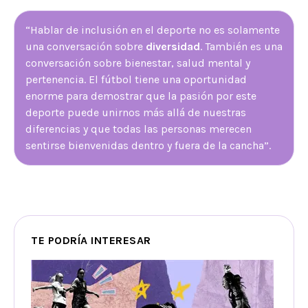
“Hablar de inclusión en el deporte no es solamente
una conversación sobre
diversidad
. También es una
conversación sobre bienestar, salud mental y
pertenencia. El fútbol tiene una oportunidad
enorme para demostrar que la pasión por este
deporte puede unirnos más allá de nuestras
diferencias y que todas las personas merecen
sentirse bienvenidas dentro y fuera de la cancha”.
TE PODRÍA INTERESAR