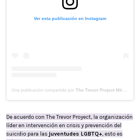
Ver esta publicación en Instagram
Una publicación compartida por
The Trevor Project México
(@t
De acuerdo con The Trevor Proyect, la organización
líder en intervención en crisis y prevención del
suicidio para las
juventudes LGBTQ+
, esto es