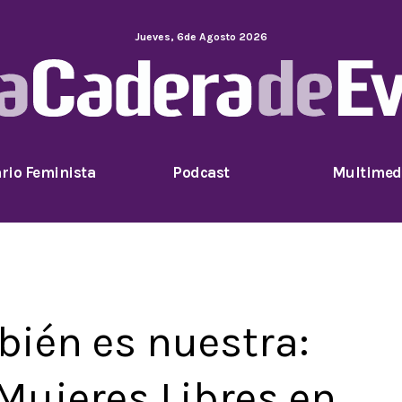
Jueves
,
6
de
Agosto
2026
rio Feminista
Podcast
Multimed
ién es nuestra:
 Mujeres Libres en