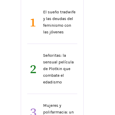
El sueño tradwife
1
y las deudas del
feminismo con
las jóvenes
Señoritas: la
sensual película
2
de Plotkin que
combate el
edadismo
Mujeres y
3
polifarmacia: un