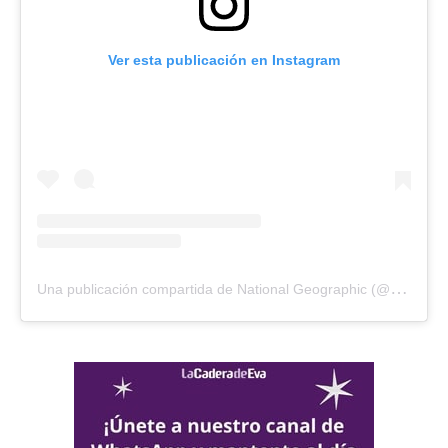
Ver esta publicación en Instagram
U
na publicación compartida de National Geographic (@natgeo)