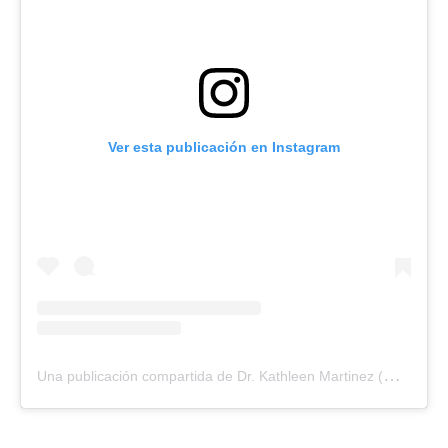
Ver esta publicación en Instagram
U
na publicación compartida de Dr. Kathleen Martinez (@drkathleenmartinez)