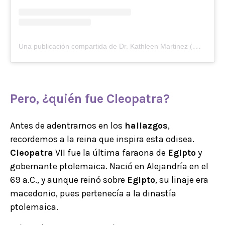
U
na publicación compartida de Dr. Kathleen Martinez (@drkathleenmartinez)
Pero, ¿quién fue
Cleopatra
?
Antes de adentrarnos en los
hallazgos
,
recordemos a la reina que inspira esta odisea.
Cleopatra
VII fue la última faraona de
Egipto
y
gobernante ptolemaica. Nació en Alejandría en el
69 a.C., y aunque reinó sobre
Egipto
, su linaje era
macedonio, pues pertenecía a la dinastía
ptolemaica.