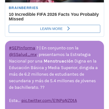
#SEPInforma
? | En conjunto con la
@SSalud_mx
, presentamos la Estrategia
Nacional por una
Menstruación
Digna en la
Educación Básica y Media Superior, dirigida a
más de 6.2 millones de estudiantes de
secundaria y más de 5.4 millones de jóvenes
de bachillerato. ??
Esta…
pic.twitter.com/E1NPpNZDtA