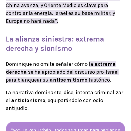
China avanza, y Oriente Medio es clave para
controlar la energía. Israel es su base militar, y
Europa no hará nada”.
La
alianza
siniestra
:
extrema
derecha
y sionismo
Dominique no omite señalar cómo
la
extrema
derecha
se ha apropiado del discurso pro-Israel
para blanquear su
antisemitismo
histórico
.
La narrativa dominante, dice, intenta criminalizar
el
antisionismo
, equiparándolo con odio
antijudío.
“Vox, Le Pen, Orbán… todos se suman para hablar de