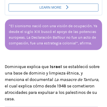
“El sionismo nació con una visión de ocupación. Ya
desde el siglo XIX buscó el apoyo de las potencias
europeas. La Declaración Balfour no fue un acto de
compasión, fue una estrategia colonial”, afirma.
Dominique explica que
Israel
se estableció sobre
una base de dominio y limpieza étnica, y
menciona el documental
La masacre de Tantura
,
el cual explica cómo desde 1948 se cometieron
atrocidades para expulsar a los palestinos de su
casa.