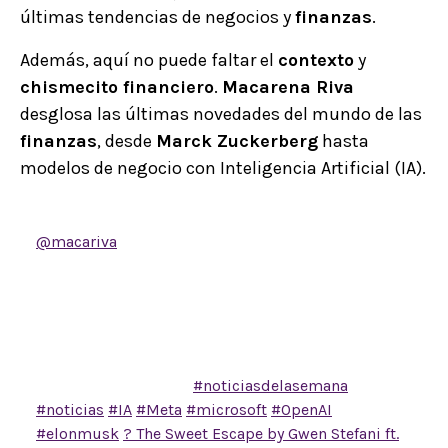
últimas tendencias de negocios y
finanzas
.
Además, aquí no puede faltar el
contexto
y
chismecito financiero
.
Macarena Riva
desglosa las últimas novedades del mundo de las
finanzas
, desde
Marck Zuckerberg
hasta
modelos de negocio con Inteligencia Artificial (IA).
@macariva
Noticias de la semana! ? Vámonos a la
carnita…Mark Zuckerberg le mete el acelerador y la
cartera a su división de IA, aumentan las tensiones
entre Microsoft y Open AI, la gente cool de
marketing y publicidad se juntan en Cannes, Trump
va a lanzar un servicio telefonía. Cuéntame qué
opinas de todo esto…
#noticiasdelasemana
#noticias
#IA
#Meta
#microsoft
#OpenAI
#elonmusk
? The Sweet Escape by Gwen Stefani ft.