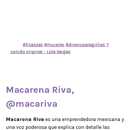
sentimiento de organización me liberó de la
ansiedad y ahora registrar mis gastos es mi
pequeño ritual?? de lo único que me arrepiento es
de no haberla comprado antes, si ustedes ya la
compraron, díganme que tal les ha ido??! Y si
quieres la tuya, la puedes encontrar en el link de mi
bio??
#finanzas
#mujeres
#dineroparagirlies
?
sonido original - Lola Vargas
Macarena Riva,
@macariva
Macarena Riva
es una emprendedora mexicana y
una voz poderosa que explica con detalle las