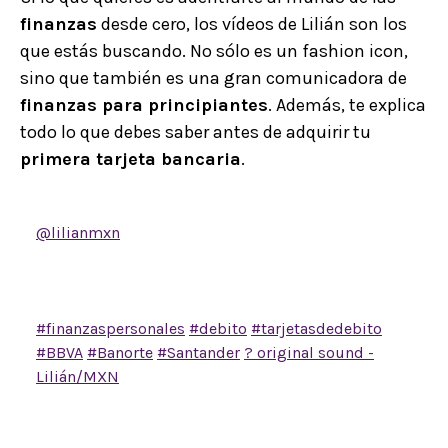
finanzas
desde cero, los vídeos de Lilián son los
que estás buscando. No sólo es un fashion icon,
sino que también es una gran comunicadora de
finanzas para principiantes
. Además, te explica
todo lo que debes saber antes de adquirir tu
primera tarjeta bancaria
.
@lilianmxn
Replying to @hi.ari_ag Las mejores
primeras tarjetas de débito en México ? También es
mi primera veeeezzzz @Lilián/MXN <- video
enlazado Este no es un video patrocinado.
#finanzaspersonales
#debito
#tarjetasdedebito
#BBVA
#Banorte
#Santander
? original sound -
Lilián/MXN