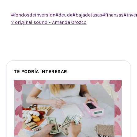
deuda a largo plazo, si conoces otro déjalo en
comentarios
#fondosdeinversion
#deuda
#bajadetasas
#finanzas
#inve
? original sound - Amanda Orozco
TE PODRÍA INTERESAR