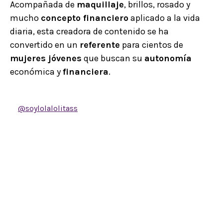
Acompañada de
maquillaje
, brillos, rosado y
mucho
concepto financiero
aplicado a la vida
diaria, esta creadora de contenido se ha
convertido en un
referente
para cientos de
mujeres jóvenes
que buscan su
autonomía
económica y
financiera
.
@soylolalolitass
Registremos nuestros gastos
juntas!!! Amigas les hago este vídeo porque una de
las cosas MÁS difíciles para mi en mi camino con el
dinero fue enfrentar cuanto estaba gastando Lo
evadí por meses y luego me sentía ansiosa cada vez
que lo hacia Intente hacerlo a mano, comprar un
cuaderno especial para eso, crear mi propio Excel,
pero nada me hacia sentir tan organizada
realmente. ??En septiembre encontré la plantilla de
@esparamiyodelfuturo y me cambió la vida, el