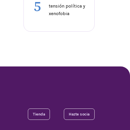
5
tensión política y
xenofobia
Tienda
Hazte socia