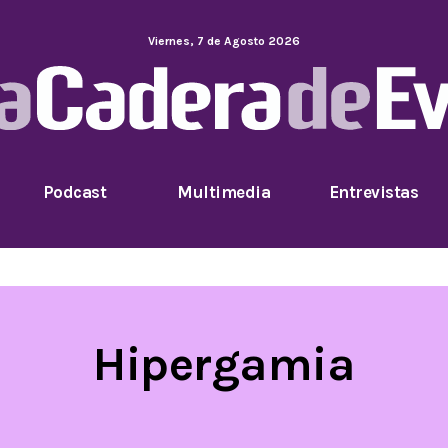
Viernes
,
7
de
Agosto
2026
Podcast
Multimedia
Entrevistas
Hipergamia