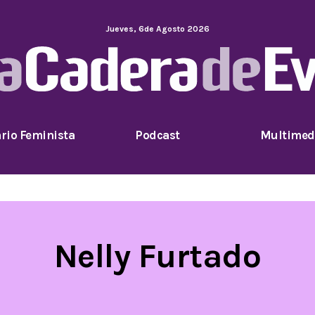
Jueves
,
6
de
Agosto
2026
rio Feminista
Podcast
Multimed
Nelly Furtado