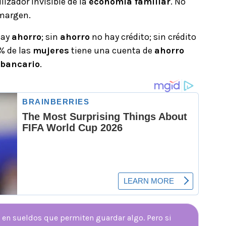
ilizador invisible de la
economía familiar
. No
 margen.
hay
ahorro
; sin
ahorro
no hay crédito; sin crédito
% de las
mujeres
tiene una cuenta de
ahorro
 bancario
.
, en sueldos que permiten guardar algo. Pero si