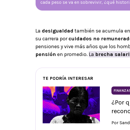
cada peso se va en sobrevivir, ¿qué histor
La
desigualdad
también se acumula en
su carrera por
cuidados no remunerad
pensiones y vive más años que los hombr
pensión
en promedio.
La
brecha salari
TE PODRÍA INTERESAR
FINANZA
¿Por q
recono
Por Sand