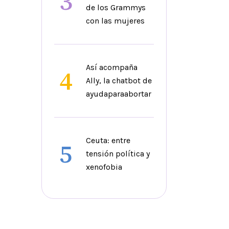
3
de los Grammys
con las mujeres
Así acompaña
4
Ally, la chatbot de
ayudaparaabortar
Ceuta: entre
5
tensión política y
xenofobia