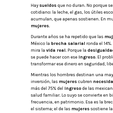
Hay
sueldos
que no duran. No porque se
cotidiano: la leche, el gas, los útiles esc
acumulan, que apenas sostienen. En mu
mujeres
.
Durante años se ha repetido que las
muj
México la
brecha salarial
ronda el 14%.
mira la
vida real
. Porque la
desigualda
se puede hacer con ese
ingreso
. El pro
transformar ese dinero en seguridad, libe
Mientras los hombres destinan una may
inversión, las
mujeres
cubren
necesida
más del 75% del
ingreso
de las mexicana
salud familiar. Lo suyo se convierte en b
frecuencia, en patrimonio. Esa es la brec
el sistema; el de las
mujeres
sostiene la