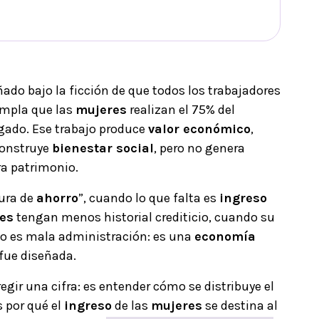
ñado bajo la ficción de que todos los trabajadores
empla que las
mujeres
realizan el 75% del
gado. Ese trabajo produce
valor económico
,
Construye
bienestar social
, pero no genera
ra patrimonio.
tura de
ahorro
”, cuando lo que falta es
ingreso
es
tengan menos historial crediticio, cuando su
No es mala administración: es una
economía
 fue diseñada.
egir una cifra: es entender cómo se distribuye el
s por qué el
ingreso
de las
mujeres
se destina al