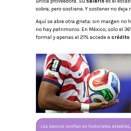
única proveedora. Su
salario
es el estab
sobra, pero sostiene. Y sostener no deja
Aquí se abre otra grieta: sin margen no 
no hay patrimonio. En México, solo el 36
formal y apenas el 21% accede a
crédito
Los bancos confían en historiales estables