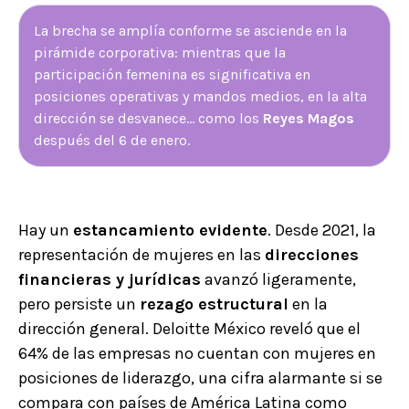
La brecha se amplía conforme se asciende en la
pirámide corporativa: mientras que la
participación femenina es significativa en
posiciones operativas y mandos medios, en la alta
dirección se desvanece… como los
Reyes Magos
después del 6 de enero.
Hay un
estancamiento evidente
. Desde 2021, la
representación de mujeres en las
direcciones
financieras y jurídicas
avanzó ligeramente,
pero persiste un
rezago estructural
en la
dirección general. Deloitte México reveló que el
64% de las empresas no cuentan con mujeres en
posiciones de liderazgo, una cifra alarmante si se
compara con países de América Latina como