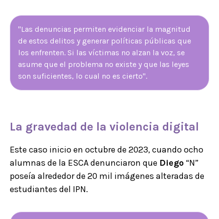
"Las denuncias permiten evidenciar la magnitud
de estos delitos y generar políticas públicas que
los enfrenten. Si las víctimas no alzan la voz, se
asume que el problema no existe y que las leyes
son suficientes, lo cual no es cierto".
La gravedad de la
violencia digital
Este caso inicio en octubre de 2023, cuando ocho
alumnas de la ESCA denunciaron que
Diego
“N”
poseía alrededor de 20 mil imágenes alteradas de
estudiantes del IPN.