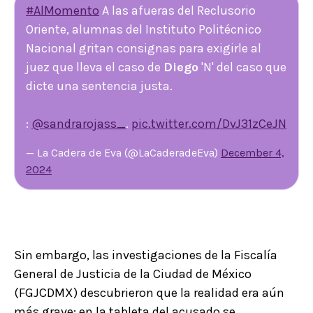
#AlMomento
A las afueras del Reclusorio
Oriente, alumnas del Instituto Politécnico
Nacional gritan consignas para exigirle al
juez que lleva el caso de
Diego
'N' del caso que
dicte una sentencia justa.
:
@sandrarojass_
.
pic.twitter.com/DvJ31zCeJN
— La Cadera de Eva (@LaCaderadeEva)
December 4,
2024
Sin embargo, las investigaciones de la Fiscalía
General de Justicia de la Ciudad de México
(FGJCDMX) descubrieron que la realidad era aún
más grave: en la tableta del acusado se