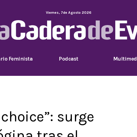
Viernes
,
7
de
Agosto
2026
rio Feminista
Podcast
Multimed
 choice”: surge
gina tras el