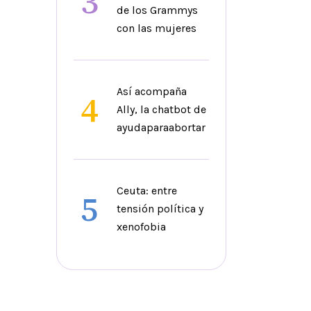
3
de los Grammys
con las mujeres
Así acompaña
4
Ally, la chatbot de
ayudaparaabortar
Ceuta: entre
5
tensión política y
xenofobia