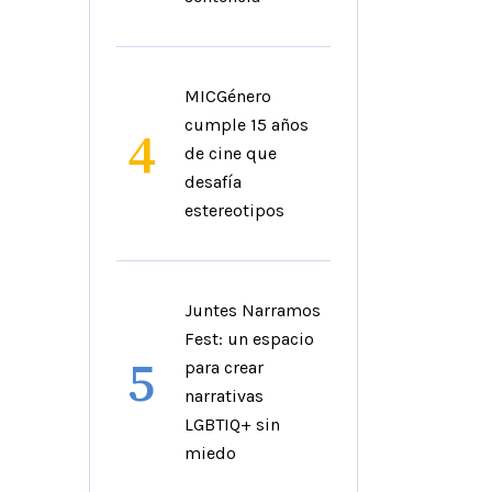
MICGénero
cumple 15 años
4
de cine que
desafía
estereotipos
Juntes Narramos
Fest: un espacio
5
para crear
narrativas
LGBTIQ+ sin
miedo