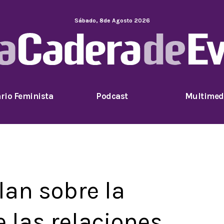
Sábado
,
8
de
Agosto
2026
rio Feminista
Podcast
Multimed
lan sobre la
 las relaciones