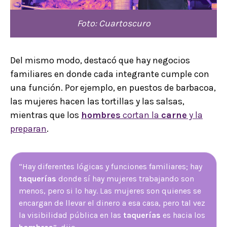
Foto: Cuartoscuro
Del mismo modo, destacó que hay negocios
familiares en donde cada integrante cumple con
una función. Por ejemplo, en puestos de barbacoa,
las mujeres hacen las tortillas y las salsas,
mientras que los
hombres
cortan la
carne
y la
preparan
.
“Hay diferentes lógicas y funciones familiares; hay
taquerías
donde sí hay mujeres trabajando son
menos, pero si lo hay. Las mujeres son quienes se
encargan de llevar el dinero a esa casa, pero tal vez
la visibilidad pública en las
taquerías
es hacia los