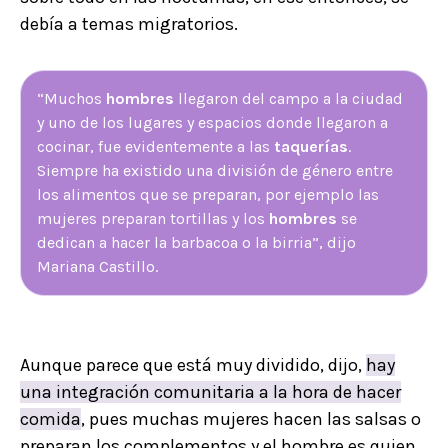
debía a temas migratorios.
“Muchos
hombres
llegaron del campo a la ciudad
y uno de los lugares y espacios donde llegaron a
cocinar, fue evidentemente a las
taquerías
.
Siempre ha existido una división de género entre
los alimentos que se preparan, por ejemplo las
mujeres preparan tortillas y los
hombres
se
dedican a hacer la barbacoa o la birria”, dijo
Mariana Castillo.
Aunque parece que está muy dividido, dijo,
hay
una integración comunitaria a la hora de hacer
comida
, pues muchas mujeres hacen las salsas o
preparan los complementos y el hombre es quien