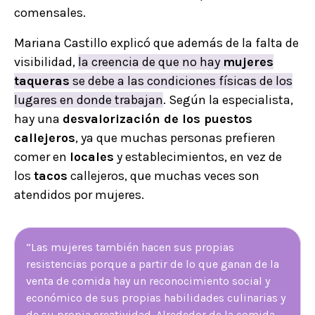
comensales.
Mariana Castillo explicó que además de la falta de
visibilidad,
la creencia de que no hay
mujeres
taqueras
se debe a las condiciones físicas de los
lugares en donde trabajan
. Según la especialista,
hay una
desvalorización de los puestos
callejeros
, ya que muchas personas prefieren
comer en
locales
y establecimientos, en vez de
los
tacos
callejeros, que muchas veces son
atendidos por mujeres.
“Las mujeres también hacen sus propias
resistencias porque a partir de lo que ganan de la
venta de comida hay un reconocimiento social y
económico de sus propias habilidades culinarias y
de su propia creatividad. Alrededor de la comida