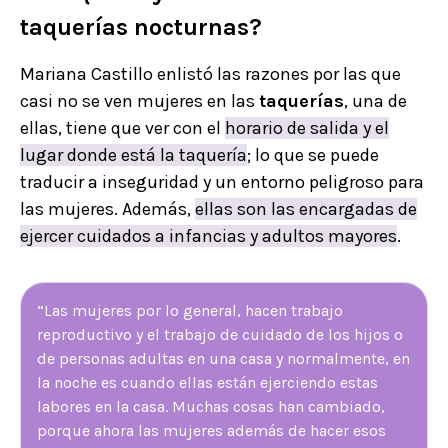
taquerías nocturnas?
Mariana Castillo enlistó las razones por las que
casi no se ven mujeres en las
taquerías
, una de
ellas, tiene que ver con el
horario de salida y el
lugar donde está la taquería
; lo que se puede
traducir a inseguridad y un entorno peligroso para
las mujeres. Además,
ellas son las encargadas de
ejercer cuidados a infancias y adultos mayores
.
“Las mujeres por lo general, hacen trabajo
reproductivo y el trabajo de cuidado de los hijos o
de personas adultas en una casa y normalmente, en
la noche es cuando ellas están ejerciendo estas
labores en la casa. Muchas cosas han cambiado,
porque ahora las mujeres además de hacer esos