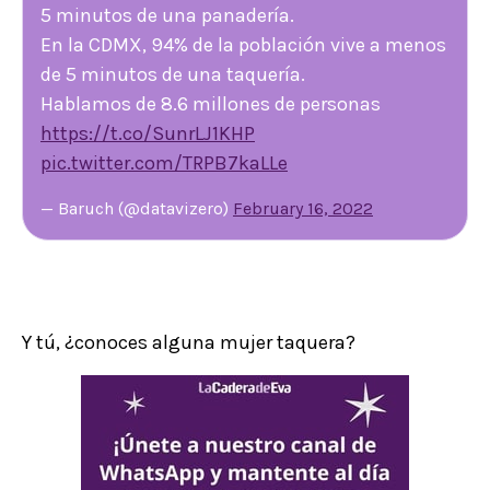
5 minutos de una panadería.
En la CDMX, 94% de la población vive a menos
de 5 minutos de una taquería.
Hablamos de 8.6 millones de personas
https://t.co/SunrLJ1KHP
pic.twitter.com/TRPB7kaLLe
— Baruch (@datavizero)
February 16, 2022
Y tú, ¿conoces alguna mujer taquera?