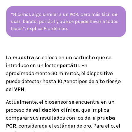
“Hicimos algo similar a un PCR, pero más fácil de
usar, barato, portátil y que se puede llevar a todos
lados”, explica Fiordelisio.
La
muestra
se coloca en un cartucho que se
introduce en un lector
portátil
. En
aproximadamente 30 minutos, el dispositivo
puede detectar hasta 10 genotipos de alto riesgo
del
VPH
.
Actualmente, el biosensor se encuentra en un
proceso de
validación clínica
, que implica
comparar sus resultados con los de la
prueba
PCR
, considerada el estándar de oro. Para ello, el