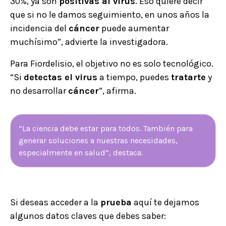
30%, ya son
positivas al virus
. Eso quiere decir
que si no le damos seguimiento, en unos años la
incidencia del
cáncer
puede aumentar
muchísimo”, advierte la investigadora.
Para Fiordelisio, el objetivo no es solo tecnológico.
“Si
detectas el virus
a tiempo, puedes
tratarte
y
no desarrollar
cáncer
”, afirma.
“La ciencia debe estar para todos. También para
generar soluciones a nuestras necesidades,
especialmente en salud”, destaca.
Si deseas acceder a la
prueba
aquí te dejamos
algunos datos claves que debes saber: