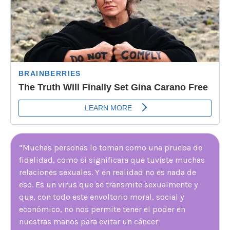
“Muchas personas lo toman como una prueba de
fidelidad, como si significara que tuviste muchas
relaciones sexuales. Y en realidad no es nada de
eso. Es un virus que se transmite sexualmente y
que, con todo este envoltorio moral, social y
económico, no nos permite tener el poder en
nuestras manos para evitar un cáncer