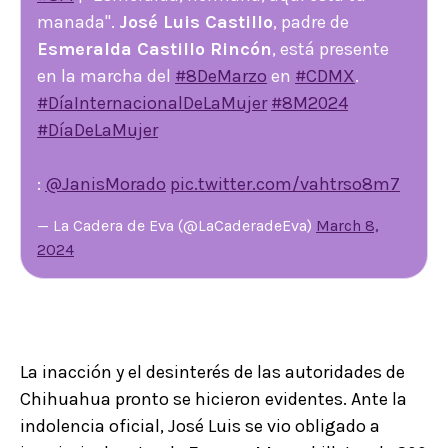
manada".
José Luis Castillo
, padre de
Esmeralda Castillo Rincón
, está presente
en la marcha del
#8DeMarzo
en
#CDMX
.
#DíaInternacionalDeLaMujer
#8M2024
#DíaDeLaMujer
:
@JanisMorado
pic.twitter.com/vahtrso8m7
— La Cadera de Eva (@LaCaderadeEva)
March 8,
2024
La inacción y el desinterés de las autoridades de
Chihuahua pronto se hicieron evidentes. Ante la
indolencia oficial, José Luis se vio obligado a