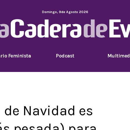
Domingo
,
9
de
Agosto
2026
rio Feminista
Podcast
Multimed
a de Navidad es
ás pesada) para